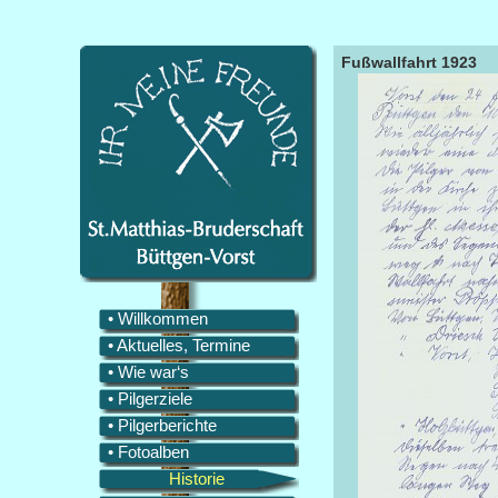
Fußwallfahrt 1923
• Willkommen
• Aktuelles, Termine
• Wie war‘s
• Pilgerziele
• Pilgerberichte
• Fotoalben
Historie